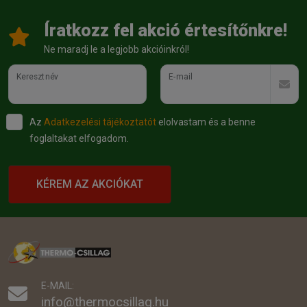
Íratkozz fel akció értesítőnkre!
Ne maradj le a legjobb akcióinkról!
Keresztnév
E-mail
Az
Adatkezelési tájékoztatót
elolvastam és a benne
foglaltakat elfogadom.
KÉREM AZ AKCIÓKAT
E-MAIL:
info@thermocsillag.hu