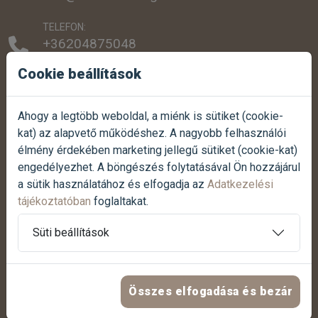
TELEFON:
+36204875048
+3616077779
Cookie beállítások
SZEMÉLYES ÁTVÉTEL:
1038 Budapest, Szentendrei út 307.
Ahogy a legtöbb weboldal, a miénk is sütiket (cookie-
kat) az alapvető működéshez. A nagyobb felhasználói
NYITVATARTÁS:
élmény érdekében marketing jellegű sütiket (cookie-kat)
Hétfőtől-péntekig:
07:00 - 17:00
engedélyezhet. A böngészés folytatásával Ön hozzájárul
Szombaton:
07:30 - 12:00
a sütik használatához és elfogadja az
Adatkezelési
Vasárnap:
Zárva
tájékoztatóban
foglaltakat.
Termék reklamáció bejelentése
Süti beállítások
Panasz bejelentése
Összes elfogadása és bezár
HASZNOS LINKEK