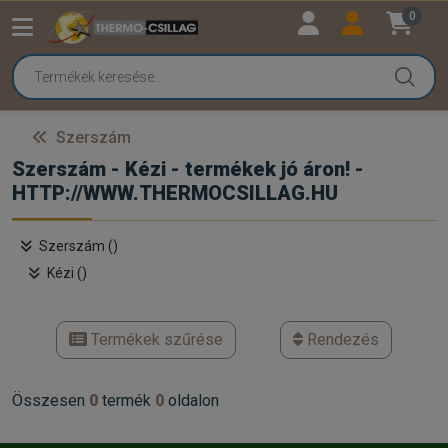
0
Szerszám
Szerszám - Kézi - termékek jó áron! -
HTTP://WWW.THERMOCSILLAG.HU
Szerszám ()
Kézi ()
Termékek szűrése
Rendezés
Összesen
0
termék
0
oldalon