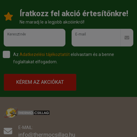
Íratkozz fel akció értesítőnkre!
Ne maradj le a legjobb akcióinkról!
Keresztnév
E-mail
Az
Adatkezelési tájékoztatót
elolvastam és a benne
foglaltakat elfogadom.
KÉREM AZ AKCIÓKAT
E-MAIL:
info@thermocsillag.hu