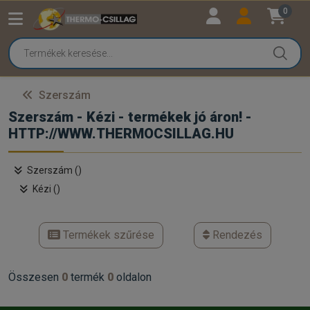
0
Szerszám
Szerszám - Kézi - termékek jó áron! -
HTTP://WWW.THERMOCSILLAG.HU
Szerszám ()
Kézi ()
Termékek szűrése
Rendezés
Összesen
0
termék
0
oldalon