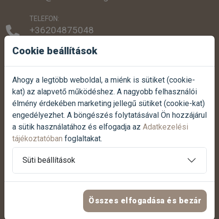
TELEFON:
+36204875048
+3616077779
Cookie beállítások
SZEMÉLYES ÁTVÉTEL:
1038 Budapest, Szentendrei út 307.
Ahogy a legtöbb weboldal, a miénk is sütiket (cookie-
kat) az alapvető működéshez. A nagyobb felhasználói
NYITVATARTÁS:
élmény érdekében marketing jellegű sütiket (cookie-kat)
Hétfőtől-péntekig:
07:00 - 17:00
engedélyezhet. A böngészés folytatásával Ön hozzájárul
Szombaton:
07:30 - 12:00
a sütik használatához és elfogadja az
Adatkezelési
Vasárnap:
Zárva
tájékoztatóban
foglaltakat.
Termék reklamáció bejelentése
Süti beállítások
Panasz bejelentése
Összes elfogadása és bezár
HASZNOS LINKEK