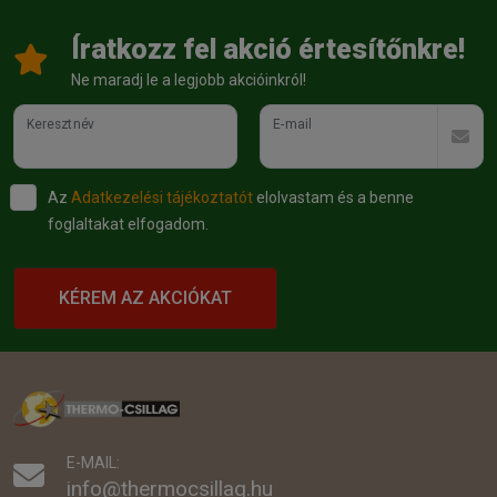
Íratkozz fel akció értesítőnkre!
Ne maradj le a legjobb akcióinkról!
Keresztnév
E-mail
Az
Adatkezelési tájékoztatót
elolvastam és a benne
foglaltakat elfogadom.
KÉREM AZ AKCIÓKAT
E-MAIL:
info@thermocsillag.hu