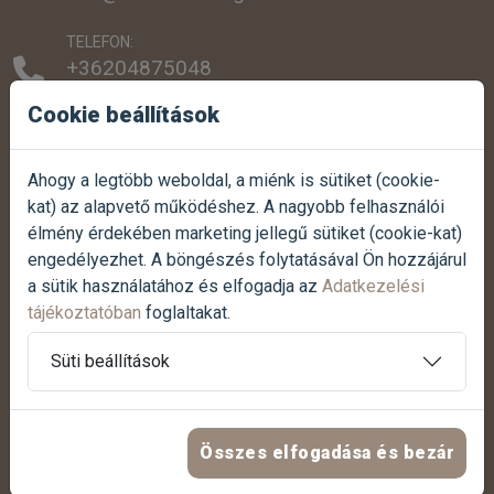
TELEFON:
+36204875048
+3616077779
Cookie beállítások
SZEMÉLYES ÁTVÉTEL:
1038 Budapest, Szentendrei út 307.
Ahogy a legtöbb weboldal, a miénk is sütiket (cookie-
kat) az alapvető működéshez. A nagyobb felhasználói
NYITVATARTÁS:
élmény érdekében marketing jellegű sütiket (cookie-kat)
Hétfőtől-péntekig:
07:00 - 17:00
engedélyezhet. A böngészés folytatásával Ön hozzájárul
Szombaton:
07:30 - 12:00
a sütik használatához és elfogadja az
Adatkezelési
Vasárnap:
Zárva
tájékoztatóban
foglaltakat.
Termék reklamáció bejelentése
Süti beállítások
Panasz bejelentése
Összes elfogadása és bezár
HASZNOS LINKEK