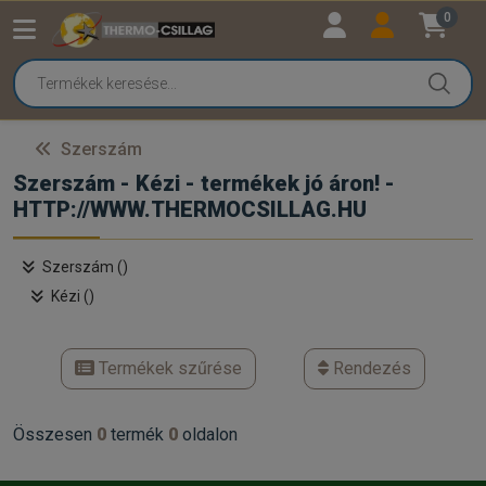
0
Szerszám
Szerszám - Kézi - termékek jó áron! -
HTTP://WWW.THERMOCSILLAG.HU
Szerszám ()
Kézi ()
Termékek szűrése
Rendezés
Összesen
0
termék
0
oldalon