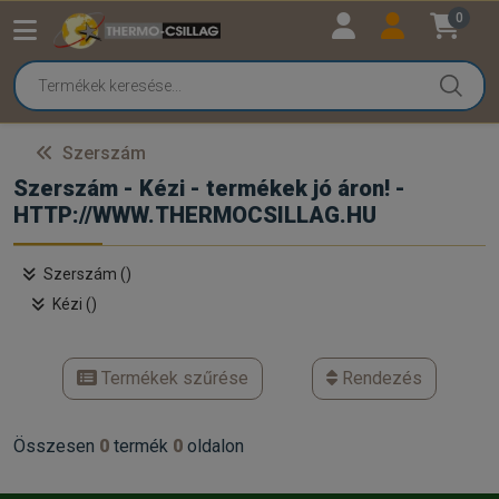
0
Szerszám
Szerszám - Kézi - termékek jó áron! -
HTTP://WWW.THERMOCSILLAG.HU
Szerszám ()
Kézi ()
Termékek szűrése
Rendezés
Összesen
0
termék
0
oldalon