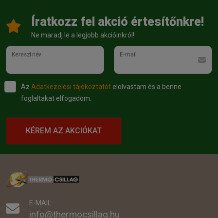
Íratkozz fel akció értesítőnkre!
Ne maradj le a legjobb akcióinkról!
Keresztnév
E-mail
Az
Adatkezelési tájékoztatót
elolvastam és a benne
foglaltakat elfogadom.
KÉREM AZ AKCIÓKAT
E-MAIL:
info@thermocsillag.hu