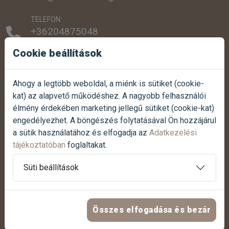
TELEFON:
+36204875048
+3616077779
Cookie beállítások
SZEMÉLYES ÁTVÉTEL:
1038 Budapest, Szentendrei út 307.
Ahogy a legtöbb weboldal, a miénk is sütiket (cookie-
kat) az alapvető működéshez. A nagyobb felhasználói
NYITVATARTÁS:
élmény érdekében marketing jellegű sütiket (cookie-kat)
Hétfőtől-péntekig:
07:00 - 17:00
engedélyezhet. A böngészés folytatásával Ön hozzájárul
Szombaton:
07:30 - 12:00
a sütik használatához és elfogadja az
Adatkezelési
Vasárnap:
Zárva
tájékoztatóban
foglaltakat.
Termék reklamáció bejelentése
Süti beállítások
Panasz bejelentése
Összes elfogadása és bezár
HASZNOS LINKEK