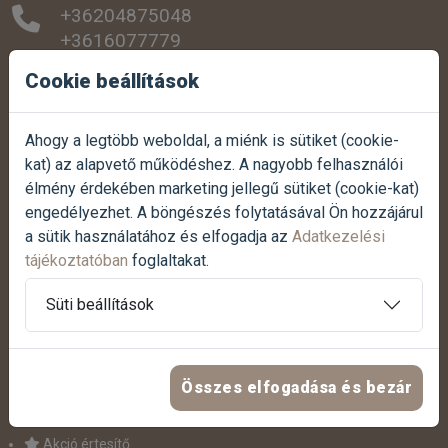
+36204875048
+3616077779
Cookie beállítások
SZEMÉLYES ÁTVÉTEL:
1038 Budapest, Szentendrei út 307.
Ahogy a legtöbb weboldal, a miénk is sütiket (cookie-
NYITVATARTÁS:
kat) az alapvető működéshez. A nagyobb felhasználói
Hétfőtől-péntekig:
07:00 - 17:00
élmény érdekében marketing jellegű sütiket (cookie-kat)
Szombaton:
07:30 - 12:00
engedélyezhet. A böngészés folytatásával Ön hozzájárul
Vasárnap:
Zárva
a sütik használatához és elfogadja az
Adatkezelési
tájékoztatóban
foglaltakat.
Termék reklamáció bejelentése
Süti beállítások
Panasz bejelentése
Összes elfogadása és bezár
HASZNOS LINKEK
Akció értesítő