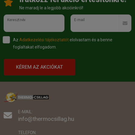
Ne maradj le a legjobb akcióinkról!
Keresztnév
E-mail
Az
Adatkezelési tájékoztatót
elolvastam és a benne
foglaltakat elfogadom.
KÉREM AZ AKCIÓKAT
E-MAIL:
info@thermocsillag.hu
TELEFON: