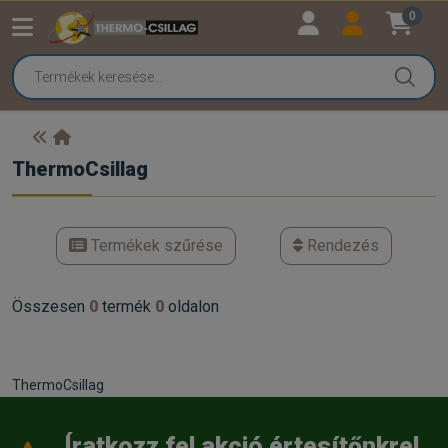
0
ThermoCsillag
Termékek szűrése
Rendezés
Összesen
0
termék
0
oldalon
ThermoCsillag
Íratkozz fel akció értesítőnkre!