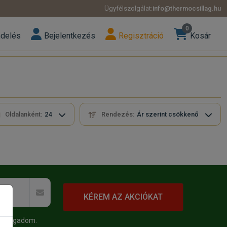
Ügyfélszolgálat:
info@thermocsillag.hu
0
ndelés
Bejelentkezés
Regisztráció
Kosár
Oldalanként:
24
Rendezés:
Ár szerint csökkenő
KÉREM AZ AKCIÓKAT
 elfogadom.