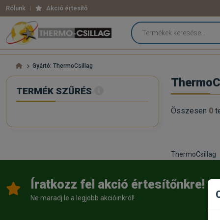
Rólunk
Akció értesítő
Gyártó: ThermoCsillag
ThermoCs
TERMÉK SZŰRÉS
Összesen
0
t
ThermoCsillag
Íratkozz fel akció értesítőnkre!
Ne maradj le a legjobb akcióinkról!