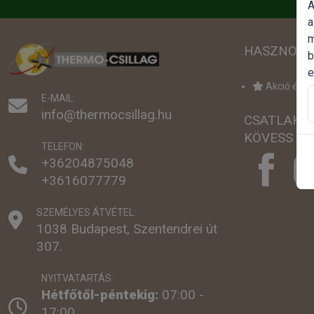
A
a
m
HASZNOS 
b
e
Akció értes
E-MAIL:
info@thermocsillag.hu
CSATLAKO
KÖVESS MI
TELEFON:
+36204875048
+3616077779
SZEMÉLYES ÁTVÉTEL:
1038 Budapest, Szentendrei út
307.
NYITVATARTÁS:
Hétfőtől-péntekig:
07:00 -
17:00