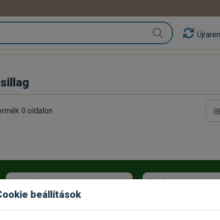
Újrare
illag
ermék
0
oldalon
Keresztnév
E-mail
Cookie beállítások
Az
Adatkezelési tájékoztatót
elolvastam és a benne foglaltakat