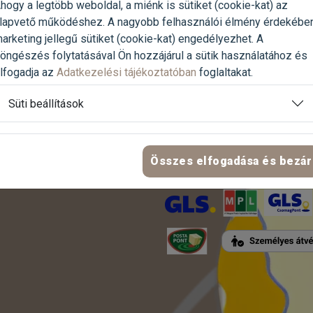
hogy a legtöbb weboldal, a miénk is sütiket (cookie-kat) az
lapvető működéshez. A nagyobb felhasználói élmény érdekébe
arketing jellegű sütiket (cookie-kat) engedélyezhet. A
LINKEK
öngészés folytatásával Ön hozzájárul a sütik használatához és
FIZETÉSI MÓDOK
lfogadja az
Adatkezelési tájékoztatóban
foglaltakat.
ítő
Süti beállítások
ZZ HOZZÁNK ÉS
NKET!
Összes elfogadása és bezár
SZÁLLÍTÁS