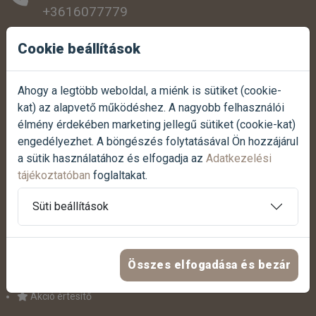
+3616077779
SZEMÉLYES ÁTVÉTEL:
Cookie beállítások
1038 Budapest, Szentendrei út 307.
Ahogy a legtöbb weboldal, a miénk is sütiket (cookie-
NYITVATARTÁS:
kat) az alapvető működéshez. A nagyobb felhasználói
Hétfőtől-péntekig:
07:00 - 17:00
élmény érdekében marketing jellegű sütiket (cookie-kat)
Szombaton:
07:30 - 12:00
engedélyezhet. A böngészés folytatásával Ön hozzájárul
Vasárnap:
Zárva
a sütik használatához és elfogadja az
Adatkezelési
tájékoztatóban
foglaltakat.
Termék reklamáció bejelentése
Süti beállítások
Panasz bejelentése
HASZNOS LINKEK
Összes elfogadása és bezár
Akció értesítő