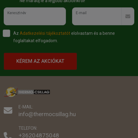
Ne maradj le a legjobb akcióinkról!
Keresztnév
E-mail
Az
Adatkezelési tájékoztatót
elolvastam és a benne
foglaltakat elfogadom.
KÉREM AZ AKCIÓKAT
E-MAIL:
info@thermocsillag.hu
TELEFON:
+36204875048