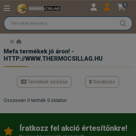
0
Mefa termékek jó áron! -
HTTP://WWW.THERMOCSILLAG.HU
Termékek szűrése
Rendezés
Összesen
0
termék
0
oldalon
Íratkozz fel akció értesítőnkre!