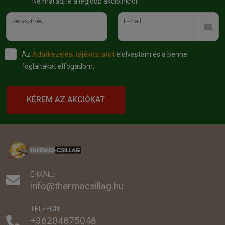
Ne maradj le a legjobb akcióinkról!
Keresztnév
E-mail
Az
Adatkezelési tájékoztatót
elolvastam és a benne
foglaltakat elfogadom.
KÉREM AZ AKCIÓKAT
E-MAIL:
info@thermocsillag.hu
TELEFON:
+36204875048