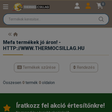
0
Mefa termékek jó áron! -
HTTP://WWW.THERMOCSILLAG.HU
Termékek szűrése
Rendezés
Összesen
0
termék
0
oldalon
Íratkozz fel akció értesítőnkre!