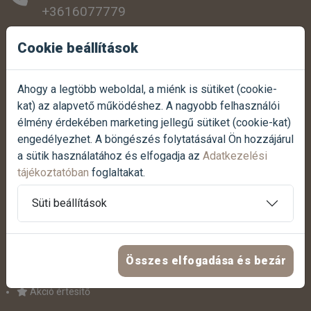
+3616077779
SZEMÉLYES ÁTVÉTEL:
Cookie beállítások
1038 Budapest, Szentendrei út 307.
Ahogy a legtöbb weboldal, a miénk is sütiket (cookie-
NYITVATARTÁS:
kat) az alapvető működéshez. A nagyobb felhasználói
Hétfőtől-péntekig:
07:00 - 17:00
élmény érdekében marketing jellegű sütiket (cookie-kat)
Szombaton:
07:30 - 12:00
engedélyezhet. A böngészés folytatásával Ön hozzájárul
Vasárnap:
Zárva
a sütik használatához és elfogadja az
Adatkezelési
tájékoztatóban
foglaltakat.
Termék reklamáció bejelentése
Süti beállítások
Panasz bejelentése
HASZNOS LINKEK
Összes elfogadása és bezár
Akció értesítő