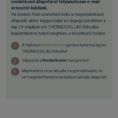
rendelésed állapotáról folyamatosan e-mail
értesítőt küldünk.
Ha ezeken felül szeretnéd tudni a megrendelésed
állapotát, akkor leggyorsabb és legegyszerűbben a
nap 24 órájában ezt THERMOCSILLAG fiókodba
bejelentkezve tudod megtenni, a következő módon:
A fejlécben
Bejelentkezés
gombra kattintva lépj be
1.
THERMOCSILLAG fiókodba!
Válaszd ki a
Rendeléseim
menüpontot!
2.
Majd kattints rá az aktuális megrendelésedre, és
3.
ott megtekintheted a rendelésed aktuális állapotát!