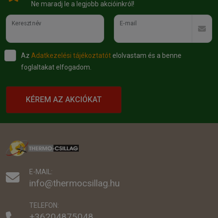
Ne maradj le a legjobb akcióinkról!
Keresztnév
E-mail
Az
Adatkezelési tájékoztatót
elolvastam és a benne
foglaltakat elfogadom.
KÉREM AZ AKCIÓKAT
E-MAIL:
info@thermocsillag.hu
TELEFON:
+36204875048