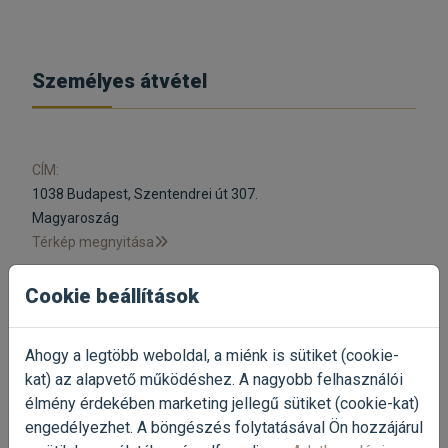
Személyes átvétel
CÍM:
1038 Budapest, Szentendrei út 307.
Magyaroszág
Térkép megnyitása
Cookie beállítások
SZEMÉLYES ÁTVÉTEL NYITVATARTÁS:
Hétfőtől-péntekig:
07:00 - 17:00
Szombaton:
07:30 - 12:00
Ahogy a legtöbb weboldal, a miénk is sütiket (cookie-
Vasárnap:
Zárva
kat) az alapvető működéshez. A nagyobb felhasználói
élmény érdekében marketing jellegű sütiket (cookie-kat)
Ügyfélszolgálat
engedélyezhet. A böngészés folytatásával Ön hozzájárul