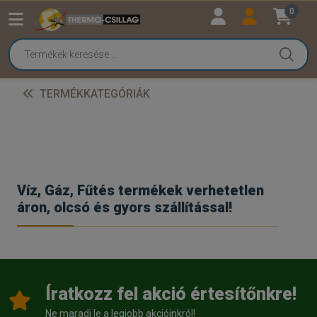
0
TERMÉKKATEGÓRIÁK
Víz, Gáz, Fűtés termékek verhetetlen
áron, olcsó és gyors szállítással!
Íratkozz fel akció értesítőnkre!
Ne maradj le a legjobb akcióinkról!