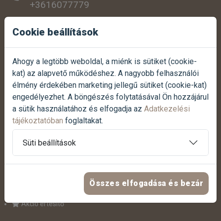
+3616077779
SZEMÉLYES ÁTVÉTEL:
Cookie beállítások
1038 Budapest, Szentendrei út 307.
Ahogy a legtöbb weboldal, a miénk is sütiket (cookie-
NYITVATARTÁS:
Hétfőtől-péntekig:
07:00 - 17:00
kat) az alapvető működéshez. A nagyobb felhasználói
Szombaton:
07:30 - 12:00
élmény érdekében marketing jellegű sütiket (cookie-kat)
Vasárnap:
Zárva
engedélyezhet. A böngészés folytatásával Ön hozzájárul
a sütik használatához és elfogadja az
Adatkezelési
tájékoztatóban
foglaltakat.
Termék reklamáció bejelentése
Süti beállítások
Panasz bejelentése
HASZNOS LINKEK
Összes elfogadása és bezár
Akció értesítő