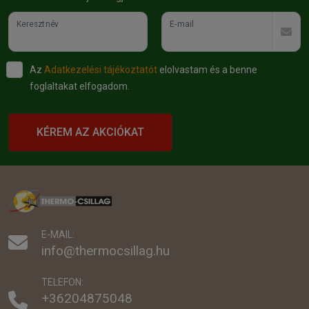
Keresztnév
E-mail
Az
Adatkezelési tájékoztatót
elolvastam és a benne
foglaltakat elfogadom.
KÉREM AZ AKCIÓKAT
E-MAIL:
info@thermocsillag.hu
TELEFON:
+36204875048