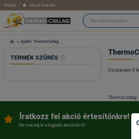
Rólunk
Akció értesítő
Gyártó: ThermoCsillag
ThermoCs
TERMÉK SZŰRÉS
Összesen
0
t
ThermoCsillag
Íratkozz fel akció értesítőnkre!
Ne maradj le a legjobb akcióinkról!