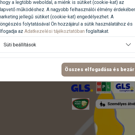
hogy a legtöbb weboldal, a miénk is sütiket (cookie-kat) az
lapvető működéshez. A nagyobb felhasználói élmény érdekébe
arketing jellegű sütiket (cookie-kat) engedélyezhet. A
LINKEK
öngészés folytatásával Ön hozzájárul a sütik használatához és
FIZETÉSI MÓDOK
lfogadja az
Adatkezelési tájékoztatóban
foglaltakat.
ítő
Süti beállítások
ZZ HOZZÁNK ÉS
NKET!
Összes elfogadása és bezár
SZÁLLÍTÁS