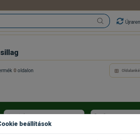
Újrare
illag
ermék
0
oldalon
Oldalanké
Keresztnév
E-mail
Cookie beállítások
Az
Adatkezelési tájékoztatót
elolvastam és a benne foglaltakat