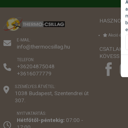
A
a
m
HASZNOS 
b
e
Akció értes
E-MAIL:
info@thermocsillag.hu
CSATLAKO
KÖVESS MI
TELEFON:
+36204875048
+3616077779
SZEMÉLYES ÁTVÉTEL:
1038 Budapest, Szentendrei út
307.
NYITVATARTÁS:
Hétfőtől-péntekig:
07:00 -
17:00