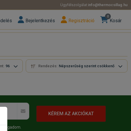
Ügyfélszolgálat:
info@thermocsillag.hu
0
ndelés
Bejelentkezés
Regisztráció
Kosár
nt:
96
Rendezés:
Népszerűség szerint csökkenő
KÉREM AZ AKCIÓKAT
 elfogadom.