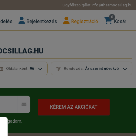
Ügyfélszolgálat:
info@thermocsillag.hu
0
ndelés
Bejelentkezés
Regisztráció
Kosár
MOCSILLAG.HU
Oldalanként:
96
Rendezés:
Ár szerint növekvő
KÉREM AZ AKCIÓKAT
 elfogadom.