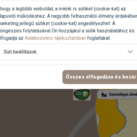
hogy a legtöbb weboldal, a miénk is sütiket (cookie-kat) az
LINKEK
lapvető működéshez. A nagyobb felhasználói élmény érdekébe
FIZETÉSI MÓDOK
arketing jellegű sütiket (cookie-kat) engedélyezhet. A
ítő
öngészés folytatásával Ön hozzájárul a sütik használatához és
lfogadja az
Adatkezelési tájékoztatóban
foglaltakat.
ZZ HOZZÁNK ÉS
NKET!
Süti beállítások
SZÁLLÍTÁS
Összes elfogadása és bezár