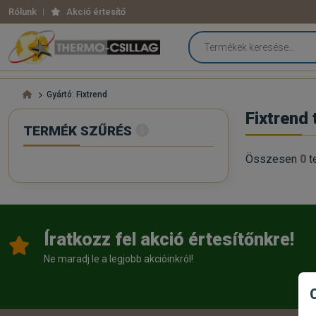
Rólunk
Akció értesítő
Gyártó: Fixtrend
Fixtrend
TERMÉK SZŰRÉS
Összesen
0
t
Íratkozz fel akció értesítőnkre!
Ne maradj le a legjobb akcióinkról!