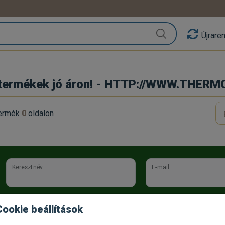
Újrare
 termékek jó áron! - HTTP://WWW.THER
ermék
0
oldalon
Keresztnév
E-mail
Az
Adatkezelési tájékoztatót
elolvastam és a benne foglaltakat
Cookie beállítások