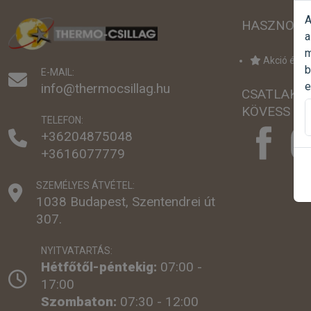
A
HASZNOS 
a
m
Akció értes
b
E-MAIL:
e
info@thermocsillag.hu
CSATLAKO
KÖVESS MI
TELEFON:
+36204875048
+3616077779
SZEMÉLYES ÁTVÉTEL:
1038 Budapest, Szentendrei út
307.
NYITVATARTÁS:
Hétfőtől-péntekig:
07:00 -
17:00
Szombaton:
07:30 - 12:00