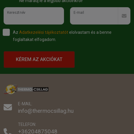
Ne maradj le a legjobb akcióinkról!
Keresztnév
E-mail
Az
Adatkezelési tájékoztatót
elolvastam és a benne
foglaltakat elfogadom.
KÉREM AZ AKCIÓKAT
E-MAIL:
info@thermocsillag.hu
TELEFON:
+36204875048