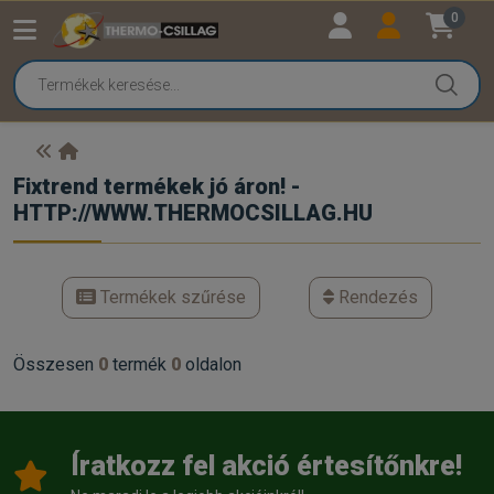
0
Fixtrend termékek jó áron! -
HTTP://WWW.THERMOCSILLAG.HU
Termékek szűrése
Rendezés
Összesen
0
termék
0
oldalon
Íratkozz fel akció értesítőnkre!