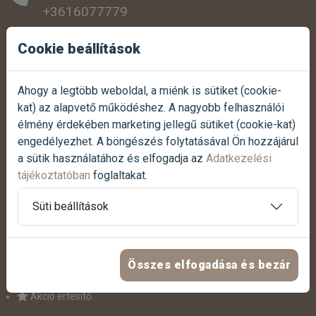
+3616077779
SZEMÉLYES ÁTVÉTEL:
Cookie beállítások
1038 Budapest, Szentendrei út 307.
Ahogy a legtöbb weboldal, a miénk is sütiket (cookie-
NYITVATARTÁS:
kat) az alapvető működéshez. A nagyobb felhasználói
Hétfőtől-péntekig:
07:00 - 17:00
élmény érdekében marketing jellegű sütiket (cookie-kat)
Szombaton:
07:30 - 12:00
engedélyezhet. A böngészés folytatásával Ön hozzájárul
Vasárnap:
Zárva
a sütik használatához és elfogadja az
Adatkezelési
tájékoztatóban
foglaltakat.
Termék reklamáció bejelentése
Süti beállítások
Panasz bejelentése
HASZNOS LINKEK
Összes elfogadása és bezár
Akció értesítő