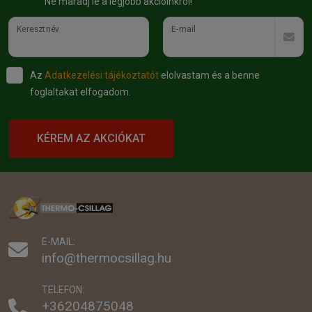
Ne maradj le a legjobb akcióinkról!
Keresztnév
E-mail
Az
Adatkezelési tájékoztatót
elolvastam és a benne
foglaltakat elfogadom.
KÉREM AZ AKCIÓKAT
E-MAIL:
info@thermocsillag.hu
TELEFON:
+36204875048