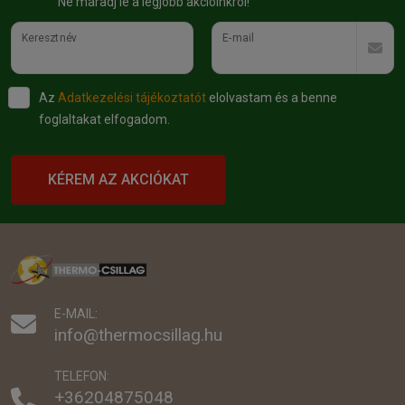
Ne maradj le a legjobb akcióinkról!
Keresztnév
E-mail
Az
Adatkezelési tájékoztatót
elolvastam és a benne
foglaltakat elfogadom.
KÉREM AZ AKCIÓKAT
E-MAIL:
info@thermocsillag.hu
TELEFON:
+36204875048