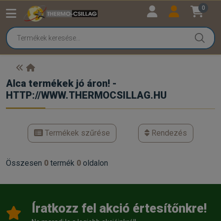
0
Alca termékek jó áron! -
HTTP://WWW.THERMOCSILLAG.HU
Termékek szűrése
Rendezés
Összesen
0
termék
0
oldalon
Íratkozz fel akció értesítőnkre!