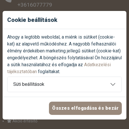
+3616077779
SZEMÉLYES ÁTVÉTEL:
Cookie beállítások
1038 Budapest, Szentendrei út 307.
Ahogy a legtöbb weboldal, a miénk is sütiket (cookie-
NYITVATARTÁS:
kat) az alapvető működéshez. A nagyobb felhasználói
Hétfőtől-péntekig:
07:00 - 17:00
élmény érdekében marketing jellegű sütiket (cookie-kat)
Szombaton:
07:30 - 12:00
engedélyezhet. A böngészés folytatásával Ön hozzájárul
Vasárnap:
Zárva
a sütik használatához és elfogadja az
Adatkezelési
tájékoztatóban
foglaltakat.
Termék reklamáció bejelentése
Süti beállítások
Panasz bejelentése
HASZNOS LINKEK
Összes elfogadása és bezár
Akció értesítő