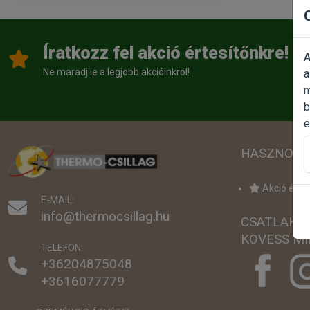
Íratkozz fel akció értesítőnkre!
A
Ne maradj le a legjobb akcióinkról!
a
m
b
e
HASZNOS 
Akció értes
E-MAIL:
info@thermocsillag.hu
CSATLAKO
KÖVESS MI
TELEFON:
+36204875048
+3616077779