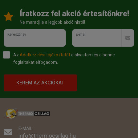
Íratkozz fel akció értesítőnkre!
Ne maradj le a legjobb akcióinkról!
Keresztnév
E-mail
Az
Adatkezelési tájékoztatót
elolvastam és a benne
foglaltakat elfogadom.
KÉREM AZ AKCIÓKAT
E-MAIL:
info@thermocsillag.hu