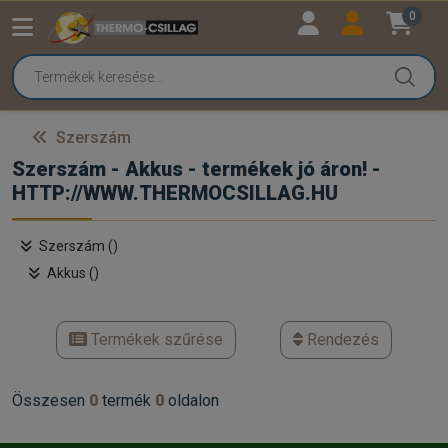
0
Szerszám
Szerszám - Akkus - termékek jó áron! -
HTTP://WWW.THERMOCSILLAG.HU
Szerszám ()
Akkus ()
Termékek szűrése
Rendezés
Összesen
0
termék
0
oldalon