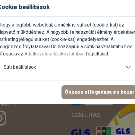
Cookie beállítások
Keresztnév
E-mail
hogy a legtöbb weboldal, a miénk is sütiket (cookie-kat) az
lapvető működéshez. A nagyobb felhasználói élmény érdekébe
arketing jellegű sütiket (cookie-kat) engedélyezhet. A
Az
Adatkezelési tájékoztatót
elolvastam és a benne foglaltakat
öngészés folytatásával Ön hozzájárul a sütik használatához és
lfogadja az
Adatkezelési tájékoztatóban
foglaltakat.
LINKEK
Süti beállítások
FIZETÉSI MÓDOK
ítő
Összes elfogadása és bezár
ZZ HOZZÁNK ÉS
NKET!
SZÁLLÍTÁS