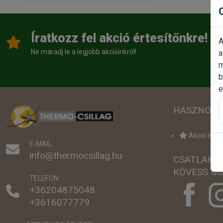
Íratkozz fel akció értesítőnkre!
A
Ne maradj le a legjobb akcióinkról!
a
m
b
e
HASZNOS 
Akció értes
E-MAIL:
info@thermocsillag.hu
CSATLAKO
KÖVESS MI
TELEFON:
+36204875048
+3616077779