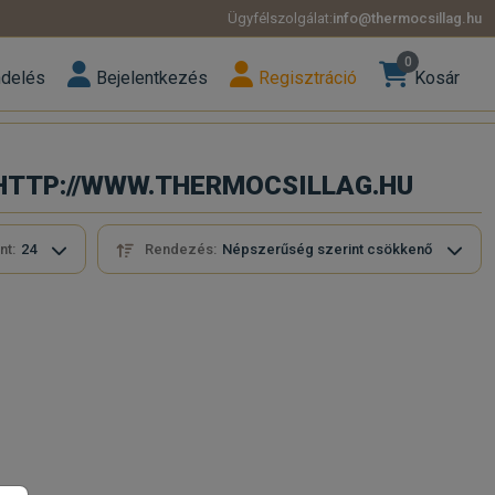
Ügyfélszolgálat:
info@thermocsillag.hu
0
ndelés
Bejelentkezés
Regisztráció
Kosár
! - HTTP://WWW.THERMOCSILLAG.HU
nt:
24
Rendezés:
Népszerűség szerint csökkenő