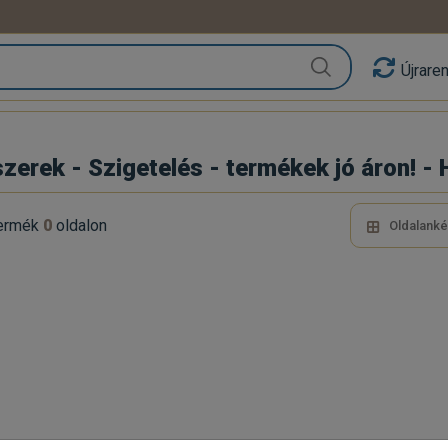
Újrare
zerek - Szigetelés - termékek jó áron
ermék
0
oldalon
Oldalanké