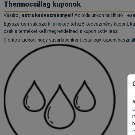
Thermocsillag kuponok
Vásárolj
extra kedvezménnyel
! Az oldalunkon található –e
Egyszerűen válaszd ki a neked tetsző kedvezmény kupont, kat
csak a terméket kell megrendelned, a kupon aktív lesz.
(Fontos tudnod, hogy vásárlásonként csak egy kupont használha
A
a
m
b
e