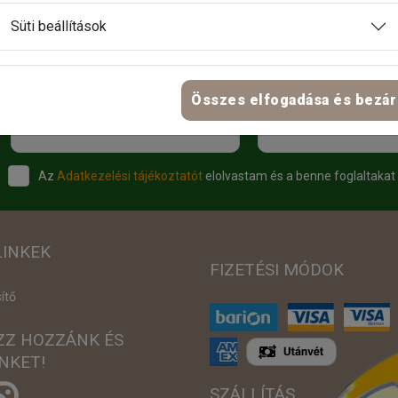
Süti beállítások
Összes elfogadása és bezár
Keresztnév
E-mail
Az
Adatkezelési tájékoztatót
elolvastam és a benne foglaltakat
LINKEK
FIZETÉSI MÓDOK
ítő
ZZ HOZZÁNK ÉS
NKET!
SZÁLLÍTÁS