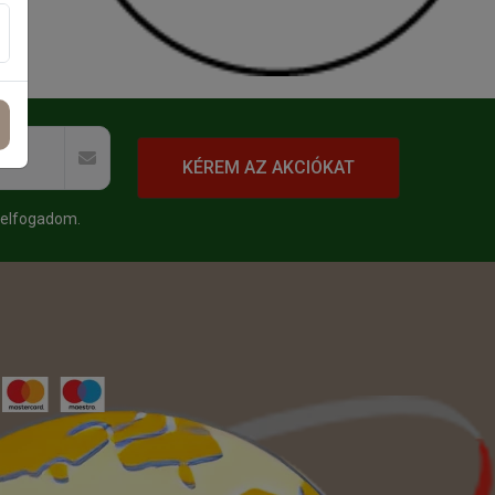
KÉREM AZ AKCIÓKAT
 elfogadom.