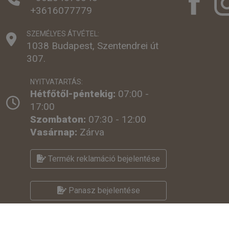
+3616077779
SZEMÉLYES ÁTVÉTEL:
1038 Budapest, Szentendrei út
307.
NYITVATARTÁS:
Hétfőtől-péntekig:
07:00 -
17:00
Szombaton:
07:30 - 12:00
Vasárnap:
Zárva
Termék reklamáció bejelentése
Panasz bejelentése
© 2026,
THERMO CSILLAG BT.
Minden jog fenntartva.