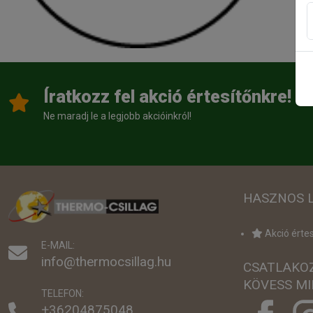
Íratkozz fel akció értesítőnkre!
Ne maradj le a legjobb akcióinkról!
HASZNOS 
Akció értes
E-MAIL:
info@thermocsillag.hu
CSATLAKO
KÖVESS MI
TELEFON:
+36204875048