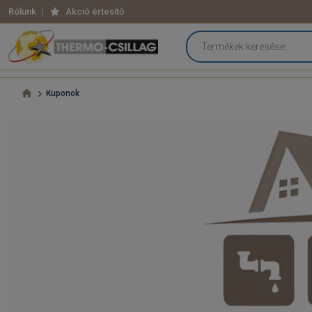
Rólunk
Akció értesítő
Kuponok