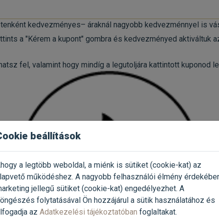
setenként kedvezményes– áraknál nagyobb kedvezménnyel is vá
tints a "Kérem a kupont" gombra és kedvezményed aktiváltuk a
tsz fel, valamint hogy mindíg a legutoljára kattintott kuponod l
Cookie beállítások
hogy a legtöbb weboldal, a miénk is sütiket (cookie-kat) az
lapvető működéshez. A nagyobb felhasználói élmény érdekébe
arketing jellegű sütiket (cookie-kat) engedélyezhet. A
öngészés folytatásával Ön hozzájárul a sütik használatához és
lfogadja az
Adatkezelési tájékoztatóban
foglaltakat.