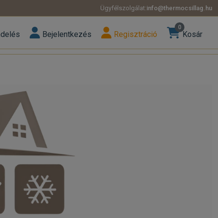
Ügyfélszolgálat:
info@thermocsillag.hu
0
ndelés
Bejelentkezés
Regisztráció
Kosár